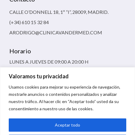
CALLE O’DONNELL 18, 1º “I”, 28009, MADRID.
(+34) 610 15 32 84
ARODRIGO@CLINICAVANDERMED.COM
Horario
LUNES A JUEVES DE 09:00 A 20:00 H
VIERNES 09:00 A 16:00 H
Valoramos tu privacidad
Usamos cookies para mejorar su experiencia de navegación,
mostrarle anuncios o contenidos personalizados y analizar
nuestro tráfico. Al hacer clic en “Aceptar todo” usted da su
consentimiento a nuestro uso de las cookies.
TÉRMINOS Y CONDICIONES DE USO
POLÍTICA DE COOKIES
Aceptar todo
POLÍTICA DE PRIVACIDAD